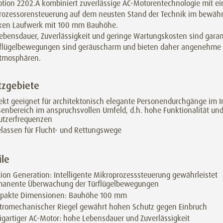
otion 2202.A kombiniert zuverlässige AC-Motorentechnologie mit ei
rozessorensteuerung auf dem neusten Stand der Technik im bewähr
ken Laufwerk mit 100 mm Bauhöhe.
ebensdauer, Zuverlässigkeit und geringe Wartungskosten sind garant
rflügelbewegungen sind geräuscharm und bieten daher angenehme
tmosphären.
tzgebiete
ekt geeignet für architektonisch elegante Personendurchgänge im 
enbereich im anspruchsvollen Umfeld, d.h. hohe Funktionalität un
utzerfrequenzen
lassen für Flucht- und Rettungswege
ile
ion Generation: Intelligente Mikroprozesssteuerung gewährleistet
manente Überwachung der Türflügelbewegungen
pakte Dimensionen: Bauhöhe 100 mm
tromechanischer Riegel gewährt hohen Schutz gegen Einbruch
igartiger AC-Motor: hohe Lebensdauer und Zuverlässigkeit