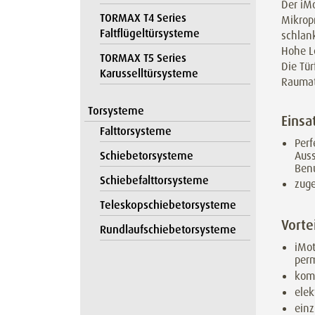
Der iM
TORMAX T4 Series
Mikrop
Faltflügeltürsysteme
schlan
Hohe L
TORMAX T5 Series
Die Tü
Karusselltürsysteme
Rauma
Torsysteme
Einsa
Falttorsysteme
Perf
Auss
Schiebetorsysteme
Ben
Schiebefalttorsysteme
zuge
Teleskopschiebetorsysteme
Vorte
Rundlaufschiebetorsysteme
iMot
per
kom
elek
einz