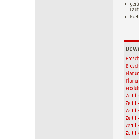
gerä
Lau
RoH
Down
Brosch
Brosch
Planun
Planun
Produk
Zertif
Zertif
Zertif
Zertifi
Zertif
Zertif