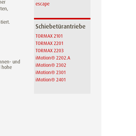
ner
escape
ten,
iert.
Schiebetürantriebe
TORMAX 2101
TORMAX 2201
TORMAX 2203
iMotion® 2202.A
Innen- und
iMotion® 2302
d hohe
iMotion® 2301
iMotion® 2401