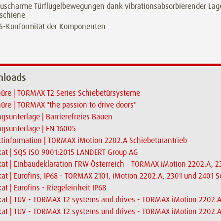
uscharme Türflügelbewegungen dank vibrationsabsorbierender Lag
fschiene
S-Konformität der Komponenten
loads
üre | TORMAX T2 Series Schiebetürsysteme
üre | TORMAX "the passion to drive doors"
gsunterlage | Barrierefreies Bauen
gsunterlage | EN 16005
tinformation | TORMAX iMotion 2202.A Schiebetürantrieb
ikat | SQS ISO 9001:2015 LANDERT Group AG
ikat | Einbaudeklaration FRW Österreich - TORMAX iMotion 2202.A, 
ikat | Eurofins, IP68 - TORMAX 2101, iMotion 2202.A, 2301 und 2401 
kat | Eurofins - Riegeleinheit IP68
ikat | TÜV - TORMAX T2 systems and drives - TORMAX iMotion 2202.
ikat | TÜV - TORMAX T2 systems und drives - TORMAX iMotion 2202.A,